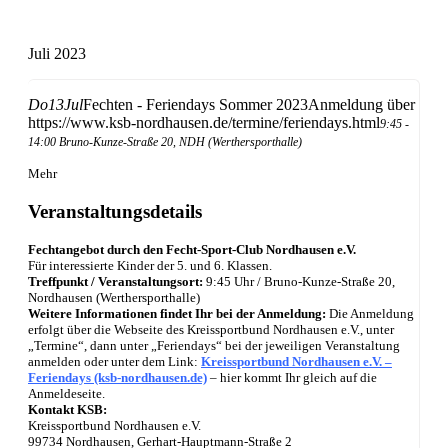
Juli 2023
Do
13
Jul
Fechten - Feriendays Sommer 2023
Anmeldung über
https://www.ksb-nordhausen.de/termine/feriendays.html
9:45 -
14:00
Bruno-Kunze-Straße 20, NDH (Werthersporthalle)
Mehr
Veranstaltungsdetails
Fechtangebot durch den Fecht-Sport-Club Nordhausen e.V.
Für interessierte Kinder der 5. und 6. Klassen.
Treffpunkt / Veranstaltungsort:
9:45 Uhr / Bruno-Kunze-Straße 20,
Nordhausen (Werthersporthalle)
Weitere Informationen findet Ihr bei der Anmeldung:
Die Anmeldung
erfolgt über die Webseite des Kreissportbund Nordhausen e.V., unter
„Termine“, dann unter „Feriendays“ bei der jeweiligen Veranstaltung
anmelden oder unter dem Link:
Kreissportbund Nordhausen e.V. –
Feriendays
(ksb-nordhausen.de)
– hier kommt Ihr gleich auf die
Anmeldeseite.
Kontakt KSB:
Kreissportbund Nordhausen e.V.
99734 Nordhausen, Gerhart-Hauptmann-Straße 2