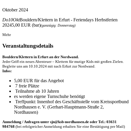
Oktober 2024
Do
10
Okt
Bouldern/Klettern in Erfurt - Feriendays Herbstferien
2024
5,00 EUR (bar)
(ganztägig: Donnerstag)
Mehr
Veranstaltungsdetails
Bouldern/Klettern in Erfurt an der Nordwand.
Jeder Griff ein neues Abenteuer – Klettern für mutige Kids mit großen Zielen.
Begleite uns am 10.10.2024 mit nach Erfurt zur Nordwand.
Infos:
5,00 EUR für das Angebot
7 freie Plätze
Teilnahme ab 10 Jahren
es werden eigene Turnschuhe benötigt
Treffpunkt: Innenhof des Geschäftsstelle vom Kreissportbund
Nordhausen e. V. (Gerhart-Hauptmann-Straße 2,
Nordhausen)
Anmeldung / Anfragen unter sjn@ksb-nordhausen.de oder Tel.: 03631
984768
(bei erfolgreicher Anmeldung erhalten Sie eine Bestätigung per Mail)