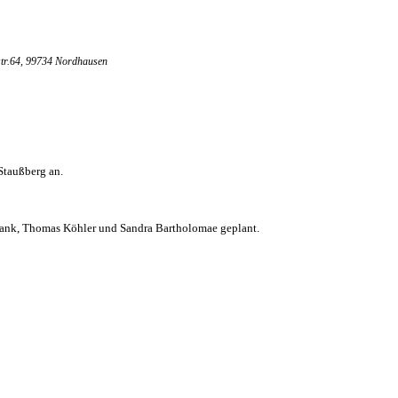
tr.64, 99734 Nordhausen
Staußberg an.
 Bank, Thomas Köhler und Sandra Bartholomae geplant.