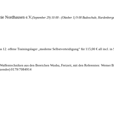
ie Nordhausen e.V.
(September 29) 10:00 - (Oktober 1) 9:00
Budoschule
, Hardenbergs
12. offene Trainingslager „moderne Selbstverteidigung“ für 115,00 € all incl. in 
 Waffentechniken aus den Bereichen Wushu, Freizeit, mit den Referenten: Werner
itzender) 0179/7084914