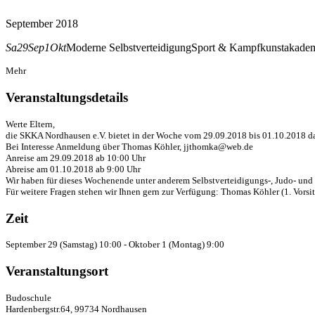
September 2018
Sa
29
Sep
1
Okt
Moderne Selbstverteidigung
Sport & Kampfkunstakadem
Mehr
Veranstaltungsdetails
Werte Eltern,
die SKKA Nordhausen e.V. bietet in der Woche vom 29.09.2018 bis 01.10.2018 das 
Bei Interesse Anmeldung über Thomas Köhler, jjthomka@web.de
Anreise am 29.09.2018 ab 10:00 Uhr
Abreise am 01.10.2018 ab 9:00 Uhr
Wir haben für dieses Wochenende unter anderem Selbstverteidigungs-, Judo- und
Für weitere Fragen stehen wir Ihnen gern zur Verfügung: Thomas Köhler (1. Vors
Zeit
September 29 (Samstag) 10:00 - Oktober 1 (Montag) 9:00
Veranstaltungsort
Budoschule
Hardenbergstr.64, 99734 Nordhausen