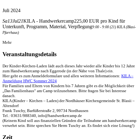
Juli 2024
Sa
13
Jul
21
KILA - Handwerkercamp
225,00 EUR pro Kind für
Unterkunft, Programm, Material, Verpflegung
9:00 - 9:00
(21)
KILA (Blasi-
Pfarrhaus)
Mehr
Veranstaltungsdetails
Der Kinder-Kirchen-Laden lädt auch dieses Jahr wieder alle Kinder bis 12 Jahre
zum Handwerkercamp nach Eggerode (in der Nähe von Thale) ein.
Hier geht es zum Anmeldeformulare und allen weiteren Informationen:
KILA –
Anmeldung HWC Sommer 2024
Für Familien und Eltern von Kindern bis 7 Jahren gibt es die Möglichkeit über
„Das Familienhaus“ am Camp teilzunehmen. Bitte fragen Sie bei Interesse
danach.
KILA (Kinder – Kirchen – Laden) der Nordhäuser Kirchengemeinde St. Blasii –
Altendorf
Frank Tuschy, Barfüßerstraße 2, 99734 Nordhausen
Tel.: 03631/988340, info@handwerkercamp.de
(Keinem Kind soll aus finanziellen Gründen die Teilnahme am handwerkercamp
verwehrt sein. Bitte sprechen Sie Herrn Tuschy an. Es findet sich eine Lösung!)
Zeit