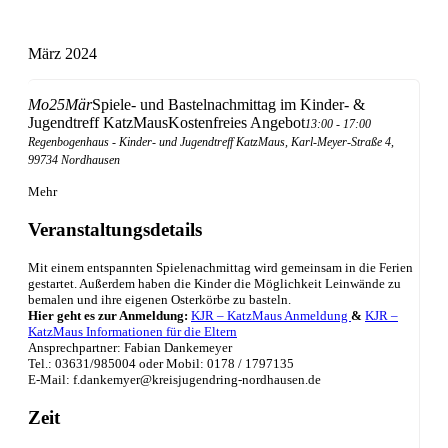
März 2024
Mo
25
Mär
Spiele- und Bastelnachmittag im Kinder- &
Jugendtreff KatzMaus
Kostenfreies Angebot
13:00 - 17:00
Regenbogenhaus - Kinder- und Jugendtreff KatzMaus
, Karl-Meyer-Straße 4,
99734 Nordhausen
Mehr
Veranstaltungsdetails
Mit einem entspannten Spielenachmittag wird gemeinsam in die Ferien
gestartet. Außerdem haben die Kinder die Möglichkeit Leinwände zu
bemalen und ihre eigenen Osterkörbe zu basteln.
Hier geht es zur Anmeldung:
KJR – KatzMaus Anmeldung
&
KJR –
KatzMaus Informationen für die Eltern
Ansprechpartner: Fabian Dankemeyer
Tel.: 03631/985004 oder Mobil: 0178 / 1797135
E-Mail: f.dankemyer@kreisjugendring-nordhausen.de
Zeit