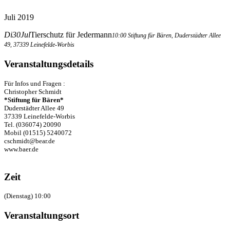
Juli 2019
Di
30
Jul
Tierschutz für Jedermann
10:00
Stiftung für Bären
, Duderstädter Allee
49, 37339 Leinefelde-Worbis
Veranstaltungsdetails
Für Infos und Fragen :
Christopher Schmidt
*Stiftung für Bären*
Duderstädter Allee 49
37339 Leinefelde-Worbis
Tel. (036074) 20090
Mobil (01515) 5240072
cschmidt@bear.de
www.baer.de
Zeit
(Dienstag) 10:00
Veranstaltungsort